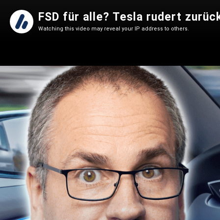
FSD für alle? Tesla rudert zurüc
Watching this video may reveal your IP address to others.