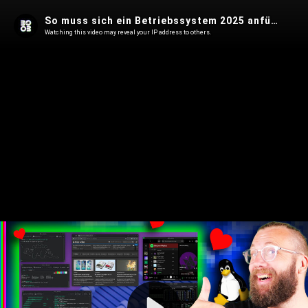
So muss sich ein Betriebssystem 2025 anfühlen | CachyOS
Watching this video may reveal your IP address to others.
Play